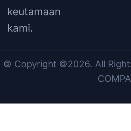
keutamaan
kami.
© Copyright ©2026. All Righ
COMPA