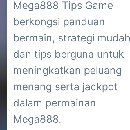
Mega888 Tips Game
berkongsi panduan
bermain, strategi muda
dan tips berguna untuk
meningkatkan peluang
menang serta jackpot
dalam permainan
Mega888.